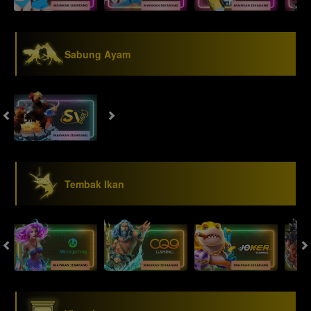
Sabung Ayam
Tembak Ikan