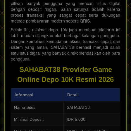
pilihan banyak pengguna yang mencari situs digital
dengan deposit ringan. Salah satunya adalah karena
proses transaksi yang sangat cepat serta dukungan
metode pembayaran modern seperti QRIS.
Selain itu, minimal
depo 10k
juga membuat platform ini
lebih mudah dijangkau oleh berbagai kalangan pengguna.
Dengan kombinasi kemudahan akses, transaksi cepat, dan
sistem yang aman, SAHABAT38 berhasil menjadi salah
satu situs digital yang banyak direkomendasikan oleh para
pengguna.
SAHABAT38 Provider Game
Online Depo 10K Resmi 2026
Informasi
Detail
Nama Situs
SAHABAT38
Minimal Deposit
IDR 5.000