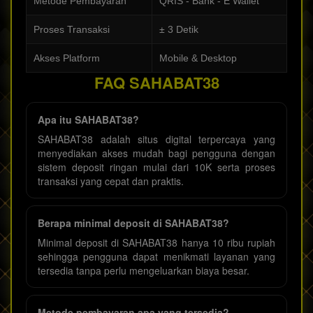
Metode Pembayaran
QRIS - Bank - E Wallet
Proses Transaksi
± 3 Detik
Akses Platform
Mobile & Desktop
FAQ SAHABAT38
Apa itu SAHABAT38?
SAHABAT38 adalah situs digital terpercaya yang
menyediakan akses mudah bagi pengguna dengan
sistem deposit ringan mulai dari 10K serta proses
transaksi yang cepat dan praktis.
Berapa minimal deposit di SAHABAT38?
Minimal deposit di SAHABAT38 hanya 10 ribu rupiah
sehingga pengguna dapat menikmati layanan yang
tersedia tanpa perlu mengeluarkan biaya besar.
Metode pembayaran apa yang tersedia?