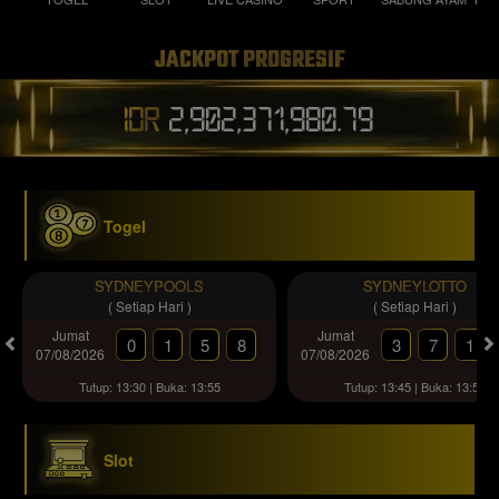
JACKPOT PROGRESIF
IDR
2,902,371,995.18
Togel
SYDNEYPOOLS
SYDNEYLOTTO
( Setiap Hari )
( Setiap Hari )
Jumat
Jumat
0
1
5
8
3
7
1
07/08/2026
07/08/2026
Tutup: 13:30 | Buka: 13:55
Tutup: 13:45 | Buka: 13:50
Slot