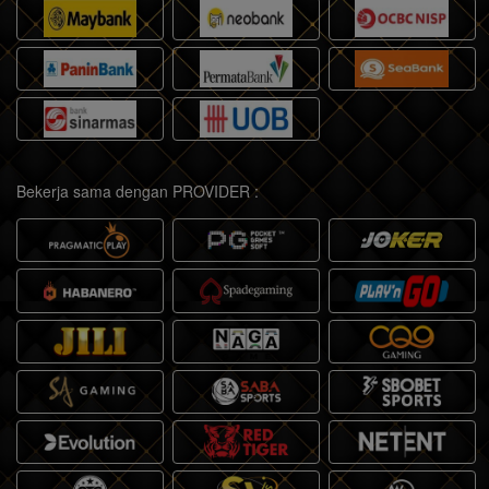
Bekerja sama dengan PROVIDER :