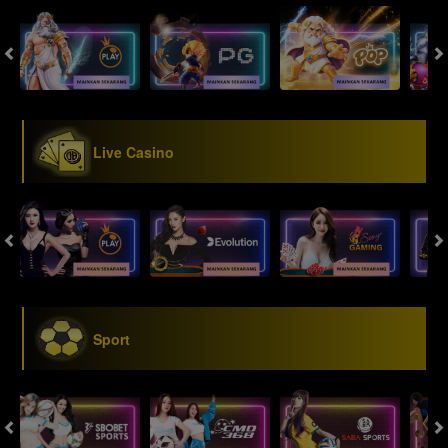
Live Casino
Sport