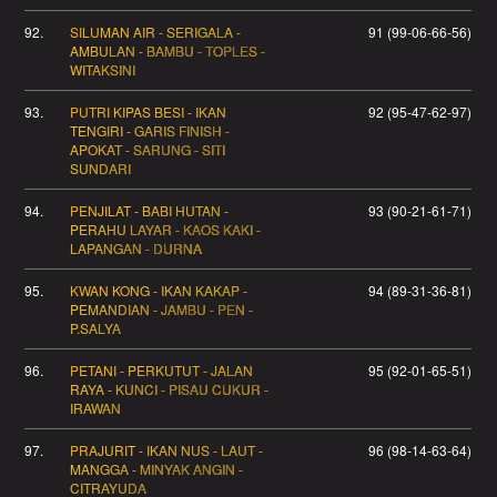
92.
SILUMAN AIR - SERIGALA -
91 (99-06-66-56)
AMBULAN - BAMBU - TOPLES -
WITAKSINI
93.
PUTRI KIPAS BESI - IKAN
92 (95-47-62-97)
TENGIRI - GARIS FINISH -
APOKAT - SARUNG - SITI
SUNDARI
94.
PENJILAT - BABI HUTAN -
93 (90-21-61-71)
PERAHU LAYAR - KAOS KAKI -
LAPANGAN - DURNA
95.
KWAN KONG - IKAN KAKAP -
94 (89-31-36-81)
PEMANDIAN - JAMBU - PEN -
P.SALYA
96.
PETANI - PERKUTUT - JALAN
95 (92-01-65-51)
RAYA - KUNCI - PISAU CUKUR -
IRAWAN
97.
PRAJURIT - IKAN NUS - LAUT -
96 (98-14-63-64)
MANGGA - MINYAK ANGIN -
CITRAYUDA