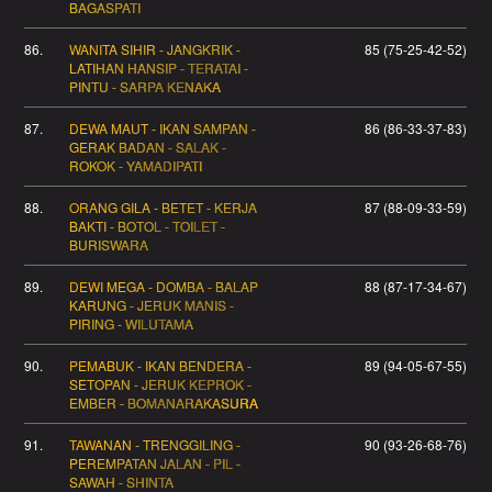
BAGASPATI
86.
WANITA SIHIR - JANGKRIK -
85 (75-25-42-52)
LATIHAN HANSIP - TERATAI -
PINTU - SARPA KENAKA
87.
DEWA MAUT - IKAN SAMPAN -
86 (86-33-37-83)
GERAK BADAN - SALAK -
ROKOK - YAMADIPATI
88.
ORANG GILA - BETET - KERJA
87 (88-09-33-59)
BAKTI - BOTOL - TOILET -
BURISWARA
89.
DEWI MEGA - DOMBA - BALAP
88 (87-17-34-67)
KARUNG - JERUK MANIS -
PIRING - WILUTAMA
90.
PEMABUK - IKAN BENDERA -
89 (94-05-67-55)
SETOPAN - JERUK KEPROK -
EMBER - BOMANARAKASURA
91.
TAWANAN - TRENGGILING -
90 (93-26-68-76)
PEREMPATAN JALAN - PIL -
SAWAH - SHINTA