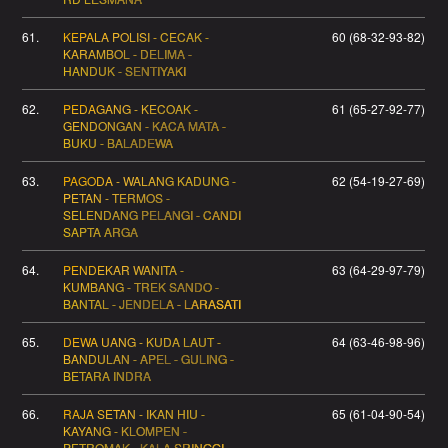
61.
KEPALA POLISI - CECAK -
60 (68-32-93-82)
KARAMBOL - DELIMA -
HANDUK - SENTIYAKI
62.
PEDAGANG - KECOAK -
61 (65-27-92-77)
GENDONGAN - KACA MATA -
BUKU - BALADEWA
63.
PAGODA - WALANG KADUNG -
62 (54-19-27-69)
PETAN - TERMOS -
SELENDANG PELANGI - CANDI
SAPTA ARGA
64.
PENDEKAR WANITA -
63 (64-29-97-79)
KUMBANG - TREK SANDO -
BANTAL - JENDELA - LARASATI
65.
DEWA UANG - KUDA LAUT -
64 (63-46-98-96)
BANDULAN - APEL - GULING -
BETARA INDRA
66.
RAJA SETAN - IKAN HIU -
65 (61-04-90-54)
KAYANG - KLOMPEN -
PETROMAK - KALA SRINGGI