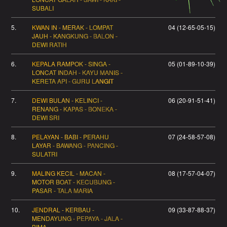
SUBALI
5.
KWAN IN - MERAK - LOMPAT
04 (12-65-05-15)
JAUH - KANGKUNG - BALON -
DEWI RATIH
6.
KEPALA RAMPOK - SINGA -
05 (01-89-10-39)
LONCAT INDAH - KAYU MANIS -
KERETA API - GURU LANGIT
7.
DEWI BULAN - KELINCI -
06 (20-91-51-41)
RENANG - KAPAS - BONEKA -
DEWI SRI
8.
PELAYAN - BABI - PERAHU
07 (24-58-57-08)
LAYAR - BAWANG - PANCING -
SULATRI
9.
MALING KECIL - MACAN -
08 (17-57-04-07)
MOTOR BOAT - KECUBUNG -
PASAR - TALA MARIA
10.
JENDRAL - KERBAU -
09 (33-87-88-37)
MENDAYUNG - PEPAYA - JALA -
BIMA