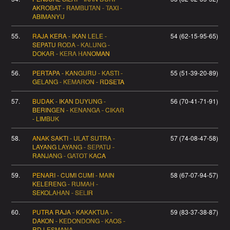
AKROBAT - RAMBUTAN - TAXI -
ABIMANYU
55.
RAJA KERA - IKAN LELE -
54 (62-15-95-65)
SEPATU RODA - KALUNG -
DOKAR - KERA HANOMAN
56.
PERTAPA - KANGURU - KASTI -
55 (51-39-20-89)
GELANG - KEMARON - RDSETA
57.
BUDAK - IKAN DUYUNG -
56 (70-41-71-91)
BERINGEN - KENANGA - CIKAR
- LIMBUK
58.
ANAK SAKTI - ULAT SUTRA -
57 (74-08-47-58)
LAYANG LAYANG - SEPATU -
RANJANG - GATOT KACA
59.
PENARI - CUMI CUMI - MAIN
58 (67-07-94-57)
KELERENG - RUMAH -
SEKOLAHAN - SELIR
60.
PUTRA RAJA - KAKAKTUA -
59 (83-37-38-87)
DAKON - KEDONDONG - KAOS -
RD LESMANA