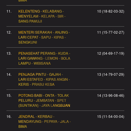
11.
KELENTENG - KELABANG -
10 (18-82-03-32)
MENYELAM - KELAPA - BIR -
SANG PAMUJI
12.
MENTERI SERAKAH - ANJING -
11 (15-77-02-27)
LARI CEPAT - SAPU - KIPAS -
SENGKUNI
13.
PENASEHAT PERANG - KUDA -
12 (04-69-17-19)
LARI GAWANG - LEMON - BOLA
LAMPU - WIBISANA
14.
PENJAGA PINTU - GAJAH -
13 (14-79-07-29)
LARI ESTAFED - KIPAS ANGIN -
KERIS - PRABU KESA
15.
POTONG BABI - ONTA - TOLAK
14 (13-96-08-46)
PELURU - JEMBATAN - SPET
(SUNTIKAN) - JAYA LANGSUAN
16.
JENDRAL - KERBAU -
15 (11-54-00-04)
MENDAYUNG - PEPAYA - JALA -
BIMA