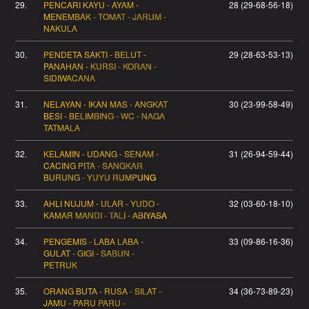
29.
PENCARI KAYU - AYAM -
28 (29-68-56-18)
MENEMBAK - TOMAT - JARUM -
NAKULA
30.
PENDETA SAKTI - BELUT -
29 (28-63-53-13)
PANAHAN - KURSI - KORAN -
SIDIWACANA
31.
NELAYAN - IKAN MAS - ANGKAT
30 (23-99-58-49)
BESI - BELIMBING - WC - NAGA
TATMALA
32.
KELAMIN - UDANG - SENAM -
31 (26-94-59-44)
CACING PITA - SANGKAR
BURUNG - YUYU RUMPUNG
33.
AHLI NUJUM - ULAR - YUDO -
32 (03-60-18-10)
KAMAR MANDI - TALI - ABIYASA
34.
PENGEMIS - LABA LABA -
33 (09-86-16-36)
GULAT - GIGI - SABUN -
PETRUK
35.
ORANG BUTA - RUSA - SILAT -
34 (36-73-89-23)
JAMU - PARU PARU -