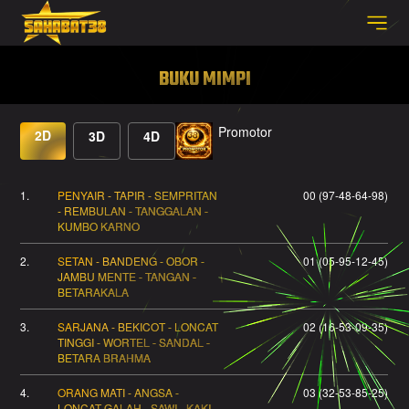
SELAMAT KEPADA
BUKU MIMPI
hi***1 Telah Melakukan WD Sebesar 1.500.000
Promotor
2D
3D
4D
1.
PENYAIR - TAPIR - SEMPRITAN
00 (97-48-64-98)
- REMBULAN - TANGGALAN -
KUMBO KARNO
2.
SETAN - BANDENG - OBOR -
01 (05-95-12-45)
JAMBU MENTE - TANGAN -
BETARAKALA
3.
SARJANA - BEKICOT - LONCAT
02 (16-53-09-35)
TINGGI - WORTEL - SANDAL -
BETARA BRAHMA
4.
ORANG MATI - ANGSA -
03 (32-53-85-25)
LONCAT GALAH - SAWI - KAKI -