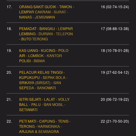
17.
ORANG SAKIT GUDIK - TAWON -
16 (02-74-15-24)
LEMPAR CAKRAM - SURAT -
NANAS - JEMBAWAN
18.
PEMADAT - BANGAU - LEMPAR
17 (08-88-13-38)
LEMBING - DURIAN - TELEPON
- BUTO TERONG
19.
KAS UANG - KUCING - POLO
18 (10-78-01-28)
AIR - LOMBOK - KANTOR
POLISI - BISMA
20.
PELACUR KELAS TINGGI -
19 (27-62-54-12)
KUPUKUPU - SEPAK BOLA -
SRIKAYA (SIRSAT) - BAN
SEPEDA - BANOWATI
21.
ISTRI SEJATI - LALAT - VOLLY
20 (06-72-19-22)
BALL - PALU - BAN MOBIL -
SETIAWATI
22.
PETI MATI - CAPUNG - TENIS -
22 (21-70-50-20)
TERONG - HARMONIKA -
ARJUNA & SEMBADRA