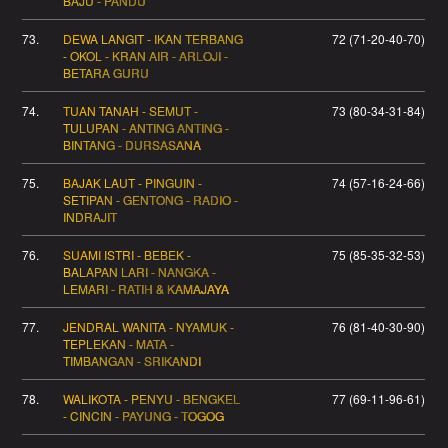
BAJU - PANDU
73.
DEWA LANGIT - IKAN TERBANG
72 (71-20-40-70)
- OKOL - KRAN AIR - ARLOJI -
BETARA GURU
74.
TUAN TANAH - SEMUT -
73 (80-34-31-84)
TULUPAN - ANTING ANTING -
BINTANG - DURSASANA
75.
BAJAK LAUT - PINGUIN -
74 (57-16-24-66)
SETIPAN - GENTONG - RADIO -
INDRAJIT
76.
SUAMI ISTRI - BEBEK -
75 (85-35-32-53)
BALAPAN LARI - NANGKA -
LEMARI - RATIH & KAMAJAYA
77.
JENDRAL WANITA - NYAMUK -
76 (81-40-30-90)
TEPLEKAN - MATA -
TIMBANGAN - SRIKANDI
78.
WALIKOTA - PENYU - BENGKEL
77 (69-11-96-61)
- CINCIN - PAYUNG - TOGOG