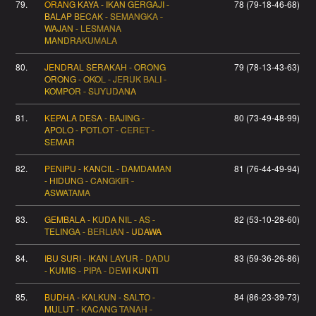
79.
ORANG KAYA - IKAN GERGAJI -
78 (79-18-46-68)
BALAP BECAK - SEMANGKA -
WAJAN - LESMANA
MANDRAKUMALA
80.
JENDRAL SERAKAH - ORONG
79 (78-13-43-63)
ORONG - OKOL - JERUK BALI -
KOMPOR - SUYUDANA
81.
KEPALA DESA - BAJING -
80 (73-49-48-99)
APOLO - POTLOT - CERET -
SEMAR
82.
PENIPU - KANCIL - DAMDAMAN
81 (76-44-49-94)
- HIDUNG - CANGKIR -
ASWATAMA
83.
GEMBALA - KUDA NIL - AS -
82 (53-10-28-60)
TELINGA - BERLIAN - UDAWA
84.
IBU SURI - IKAN LAYUR - DADU
83 (59-36-26-86)
- KUMIS - PIPA - DEWI KUNTI
85.
BUDHA - KALKUN - SALTO -
84 (86-23-39-73)
MULUT - KACANG TANAH -