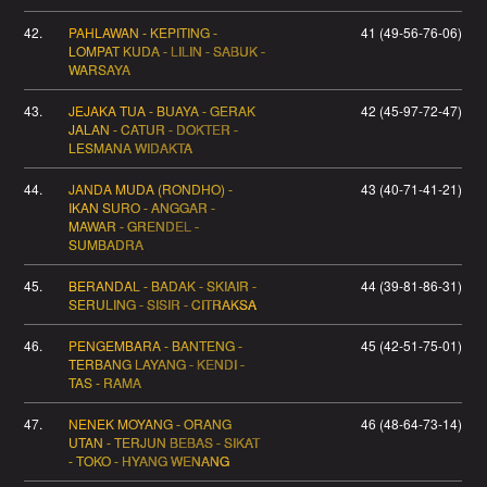
42.
PAHLAWAN - KEPITING -
41 (49-56-76-06)
LOMPAT KUDA - LILIN - SABUK -
WARSAYA
43.
JEJAKA TUA - BUAYA - GERAK
42 (45-97-72-47)
JALAN - CATUR - DOKTER -
LESMANA WIDAKTA
44.
JANDA MUDA (RONDHO) -
43 (40-71-41-21)
IKAN SURO - ANGGAR -
MAWAR - GRENDEL -
SUMBADRA
45.
BERANDAL - BADAK - SKIAIR -
44 (39-81-86-31)
SERULING - SISIR - CITRAKSA
46.
PENGEMBARA - BANTENG -
45 (42-51-75-01)
TERBANG LAYANG - KENDI -
TAS - RAMA
47.
NENEK MOYANG - ORANG
46 (48-64-73-14)
UTAN - TERJUN BEBAS - SIKAT
- TOKO - HYANG WENANG