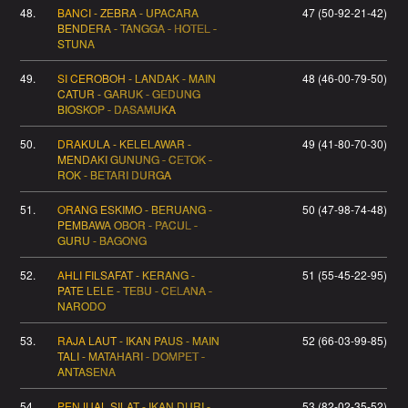
48.
BANCI - ZEBRA - UPACARA
47 (50-92-21-42)
BENDERA - TANGGA - HOTEL -
STUNA
49.
SI CEROBOH - LANDAK - MAIN
48 (46-00-79-50)
CATUR - GARUK - GEDUNG
BIOSKOP - DASAMUKA
50.
DRAKULA - KELELAWAR -
49 (41-80-70-30)
MENDAKI GUNUNG - CETOK -
ROK - BETARI DURGA
51.
ORANG ESKIMO - BERUANG -
50 (47-98-74-48)
PEMBAWA OBOR - PACUL -
GURU - BAGONG
52.
AHLI FILSAFAT - KERANG -
51 (55-45-22-95)
PATE LELE - TEBU - CELANA -
NARODO
53.
RAJA LAUT - IKAN PAUS - MAIN
52 (66-03-99-85)
TALI - MATAHARI - DOMPET -
ANTASENA
54.
PENJUAL SILAT - IKAN DURI -
53 (82-02-35-52)