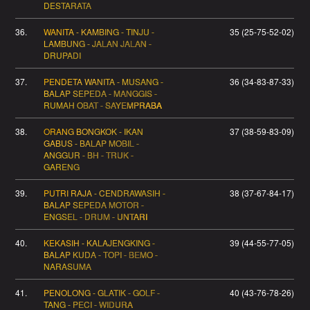
DESTARATA
36.
WANITA - KAMBING - TINJU -
35 (25-75-52-02)
LAMBUNG - JALAN JALAN -
DRUPADI
37.
PENDETA WANITA - MUSANG -
36 (34-83-87-33)
BALAP SEPEDA - MANGGIS -
RUMAH OBAT - SAYEMPRABA
38.
ORANG BONGKOK - IKAN
37 (38-59-83-09)
GABUS - BALAP MOBIL -
ANGGUR - BH - TRUK -
GARENG
39.
PUTRI RAJA - CENDRAWASIH -
38 (37-67-84-17)
BALAP SEPEDA MOTOR -
ENGSEL - DRUM - UNTARI
40.
KEKASIH - KALAJENGKING -
39 (44-55-77-05)
BALAP KUDA - TOPI - BEMO -
NARASUMA
41.
PENOLONG - GLATIK - GOLF -
40 (43-76-78-26)
TANG - PECI - WIDURA