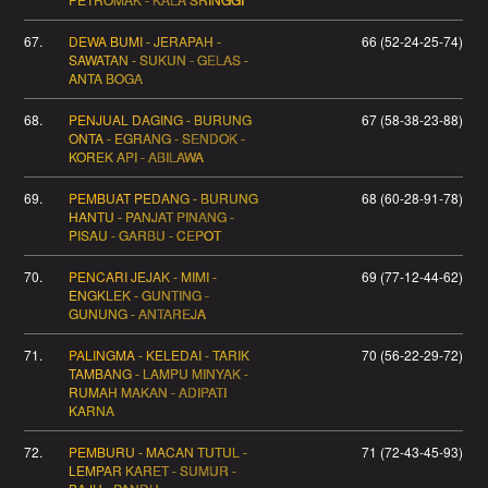
67.
DEWA BUMI - JERAPAH -
66 (52-24-25-74)
SAWATAN - SUKUN - GELAS -
ANTA BOGA
68.
PENJUAL DAGING - BURUNG
67 (58-38-23-88)
ONTA - EGRANG - SENDOK -
KOREK API - ABILAWA
69.
PEMBUAT PEDANG - BURUNG
68 (60-28-91-78)
HANTU - PANJAT PINANG -
PISAU - GARBU - CEPOT
70.
PENCARI JEJAK - MIMI -
69 (77-12-44-62)
ENGKLEK - GUNTING -
GUNUNG - ANTAREJA
71.
PALINGMA - KELEDAI - TARIK
70 (56-22-29-72)
TAMBANG - LAMPU MINYAK -
RUMAH MAKAN - ADIPATI
KARNA
72.
PEMBURU - MACAN TUTUL -
71 (72-43-45-93)
LEMPAR KARET - SUMUR -